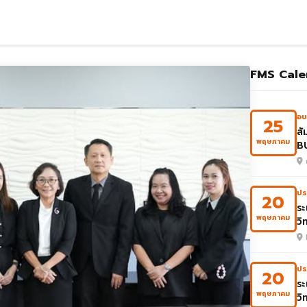
FMS Cale
อบ
25
สั
พฤษภาคม
B
ปร
20
ระ
พฤษภาคม
วิ
ปร
20
ระ
พฤษภาคม
วิ