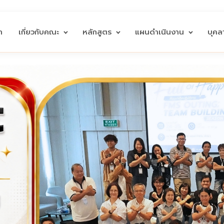
ก
เกี่ยวกับคณะ
หลักสูตร
แผนดำเนินงาน
บุค