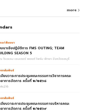
more
ndars
รม/สัมมนา
มมนาเชิงปฏิบัติการ FMS OUTING; TEAM
UILDING SEASON 5
ณ โรงแรม เซนเตอร์ พอยต์ ไพร์ม พัทยา จังหวัดชลบุรี
ะชาสัมพันธ์
เบียบวาระการประชุมคณะกรรมการวิชาการคณะ
ทยาการจัดการ ครั้งที่ ๒/๒๕๖๘
Ms216
ะชาสัมพันธ์
เบียบวาระการประชุมคณะกรรมการบริหารคณะ
ทยาการจัดการ ครั้งที่ ๒/๒๕๖๙