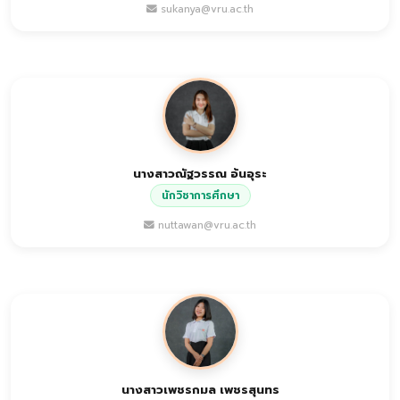
sukanya@vru.ac.th
นางสาวณัฐวรรณ อ้นอุระ
นักวิชาการศึกษา
nuttawan@vru.ac.th
นางสาวเพชรกมล เพชรสุนทร