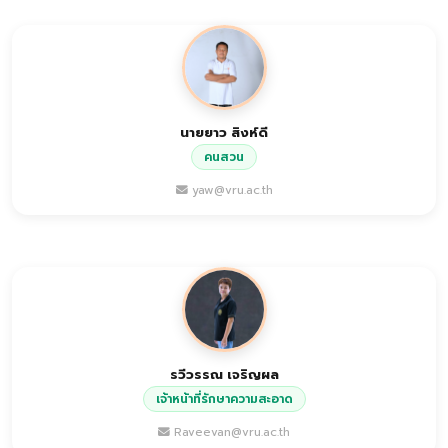
นายยาว สิงห์ดี
คนสวน
yaw@vru.ac.th
รวีวรรณ เจริญผล
เจ้าหน้าที่รักษาความสะอาด
Raveevan@vru.ac.th