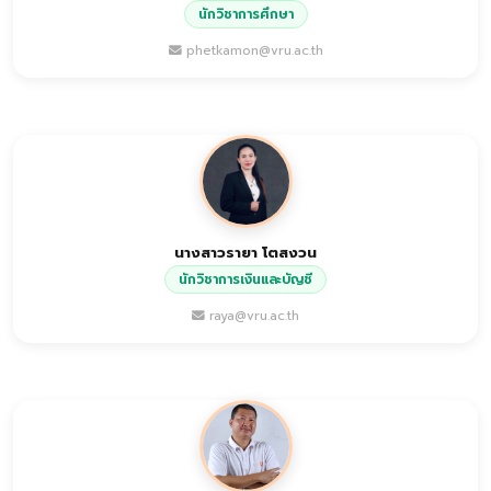
นักวิชาการศึกษา
phetkamon@vru.ac.th
นางสาวรายา โตสงวน
นักวิชาการเงินและบัญชี
raya@vru.ac.th