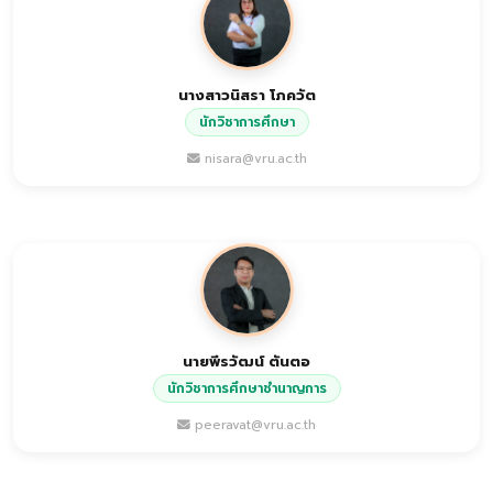
นางสาวนิสรา โภควัต
นักวิชาการศึกษา
nisara@vru.ac.th
นายพีรวัฒน์ ตันตอ
นักวิชาการศึกษาชำนาญการ
peeravat@vru.ac.th