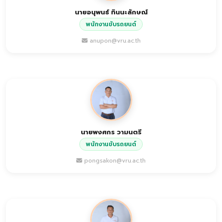
นายอนุพนธ์ ทินนะลักษณ์
พนักงานขับรถยนต์
anupon@vru.ac.th
นายพงศกร วามนตรี
พนักงานขับรถยนต์
pongsakon@vru.ac.th