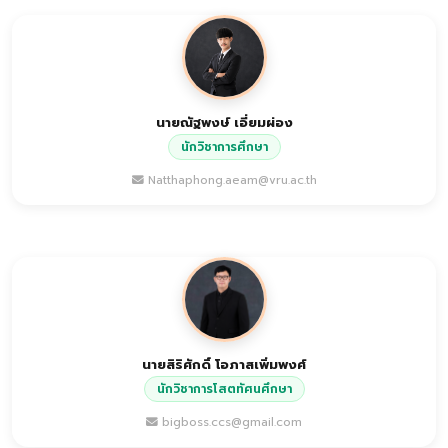
นายณัฐพงษ์ เอี่ยมผ่อง
นักวิชาการศึกษา
Natthaphong.aeam@vru.ac.th
นายสิริศักดิ์ โอภาสเพิ่มพงศ์
นักวิชาการโสตทัศนศึกษา
bigboss.ccs@gmail.com