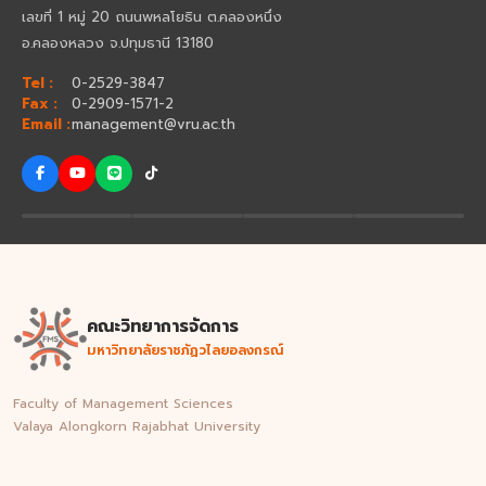
เลขที่ 1 หมู่ 20 ถนนพหลโยธิน ต.คลองหนึ่ง
อ.คลองหลวง จ.ปทุมธานี 13180
Tel :
0-2529-3847
Fax :
0-2909-1571-2
Email :
management@vru.ac.th
คณะวิทยาการจัดการ
มหาวิทยาลัยราชภัฏวไลยอลงกรณ์
Faculty of Management Sciences
Valaya Alongkorn Rajabhat University