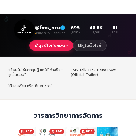
@fms_vru
695
48.8K
61
ผู้ติดตาม
ถูกใจ
วิดีโอ
FMS VRU
อัปเดต 27 นาทีที่แล้ว
ดูวิดีโอทั้งหมด ›
ดูในเว็บไซต์
"เรียนไม่ใช่แค่ทฤษฎี แต่ได้ ทำจริง!!
FMS Talk: EP.2 Bena Swot
ทุกขั้นตอน"
(Official Trailer)
“ทีมคนซ้าย หรือ ทีมคนขวา”
วารสารวิทยาการจัดการ
F
PDF
PDF
PDF