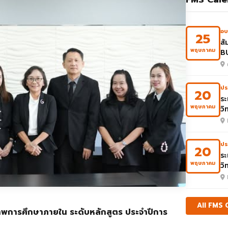
อบ
25
สั
พฤษภาคม
B
ปร
20
ระ
พฤษภาคม
วิ
ปร
20
ระ
พฤษภาคม
วิ
All FMS
าพการศึกษาภายใน ระดับหลักสูตร ประจำปีการ