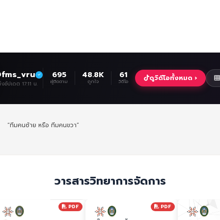
fms_vru
695
48.8K
61
ดูวิดีโอทั้งหมด ›
ผู้ติดตาม
ถูกใจ
วิดีโอ
พิ่งอัปเดต 17:11 น.
“ทีมคนซ้าย หรือ ทีมคนขวา”
วารสารวิทยาการจัดการ
PDF
PDF