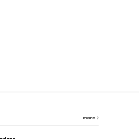
more
ndars