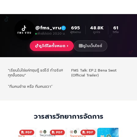
@fms_vru
695
48.8K
61
ผู้ติดตาม
ถูกใจ
วิดีโอ
FMS VRU
เพิ่งอัปเดต 20:20 น.
ดูวิดีโอทั้งหมด ›
ดูในเว็บไซต์
"เรียนไม่ใช่แค่ทฤษฎี แต่ได้ ทำจริง!!
FMS Talk: EP.2 Bena Swot
ทุกขั้นตอน"
(Official Trailer)
“ทีมคนซ้าย หรือ ทีมคนขวา”
วารสารวิทยาการจัดการ
F
PDF
PDF
PDF