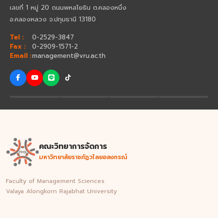
เลขที่ 1 หมู่ 20 ถนนพหลโยธิน ต.คลองหนึ่ง
อ.คลองหลวง จ.ปทุมธานี 13180
Tel :
0-2529-3847
Fax :
0-2909-1571-2
Email :
management@vru.ac.th
คณะวิทยาการจัดการ
มหาวิทยาลัยราชภัฏวไลยอลงกรณ์
Faculty of Management Sciences
Valaya Alongkorn Rajabhat University